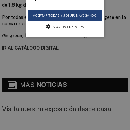
de
1,8 kg de CO2
?
ACEPTAR TODAS Y SEGUIR NAVEGANDO
Por todas estas ventajas, y muchas más, sumérgete en la
nueva era digital de Keraben Grupo.
MOSTRAR DETALLES
Go green, love life. Welcome to the digital era.
IR AL CATÁLOGO DIGITAL
MÁS
NOTICIAS
Visita nuestra exposición desde casa