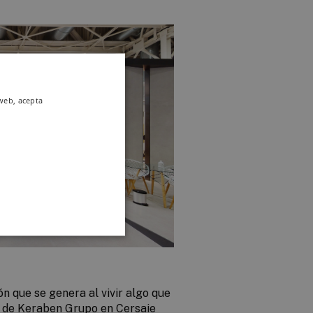
 web, acepta
ón que se genera al vivir algo que
d de Keraben Grupo en Cersaie