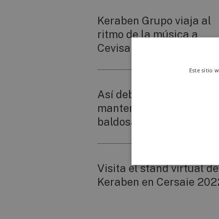
Keraben Grupo viaja al
ritmo de la música a
Cevisama 2020
Este sitio 
Así debe ser la limpieza 
mantenimiento de las
baldosas cerámicas
Visita el stand virtual de
Keraben en Cersaie 202