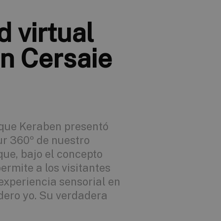
d virtual
n Cersaie
 que Keraben presentó
ur 360º de nuestro
ue, bajo el concepto
permite a los visitantes
xperiencia sensorial en
adero yo. Su verdadera