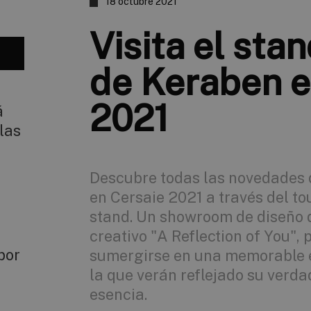
18 octubre 2021
Visita el stan
de Keraben e
2021
á
las
Descubre todas las novedades
en Cersaie 2021 a través del to
stand. Un showroom de diseño q
creativo "A Reflection of You", 
por
sumergirse en una memorable e
la que verán reflejado su verd
esencia.