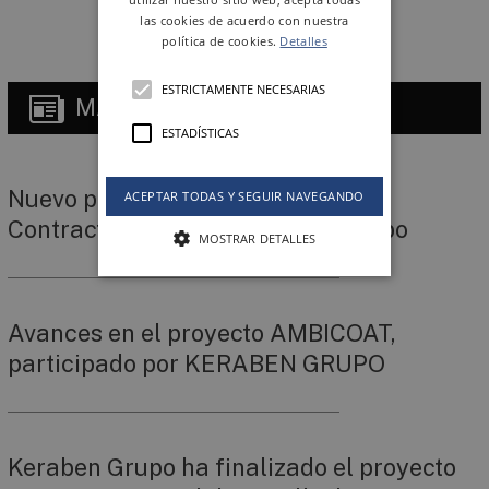
las cookies de acuerdo con nuestra
política de cookies.
Detalles
ESTRICTAMENTE NECESARIAS
MÁS
NOTICIAS
ESTADÍSTICAS
Nuevo paquete de servicios
ACEPTAR TODAS Y SEGUIR NAVEGANDO
ContractServices de Keraben Grupo
MOSTRAR DETALLES
Avances en el proyecto AMBICOAT,
participado por KERABEN GRUPO
Keraben Grupo ha finalizado el proyecto