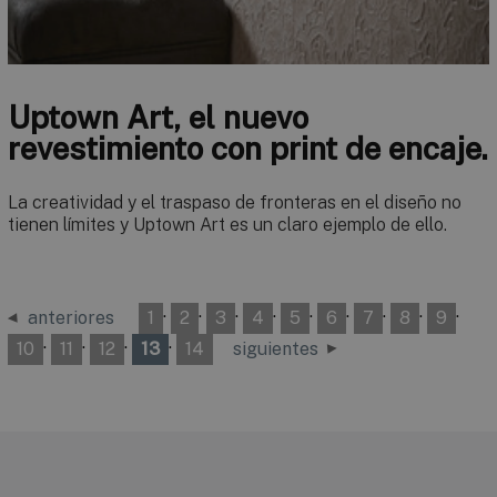
Uptown Art, el nuevo
revestimiento con print de encaje.
La creatividad y el traspaso de fronteras en el diseño no
tienen límites y Uptown Art es un claro ejemplo de ello.
·
·
·
·
·
·
·
·
·
anteriores
1
2
3
4
5
6
7
8
9
·
·
·
·
10
11
12
13
14
siguientes