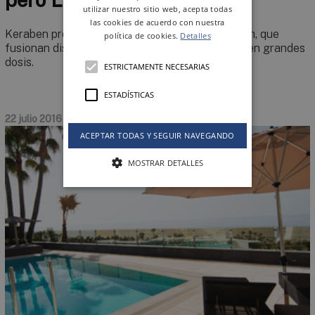
utilizar nuestro sitio web, acepta todas
las cookies de acuerdo con nuestra
Keraben presenta sus nuevos formatos Premium, que
política de cookies.
Detalles
fusionan diseño, estilo, naturalidad y elegancia en grandes
dosis.
ESTRICTAMENTE NECESARIAS
ESTADÍSTICAS
22 julio 2016
ACEPTAR TODAS Y SEGUIR NAVEGANDO
MOSTRAR DETALLES