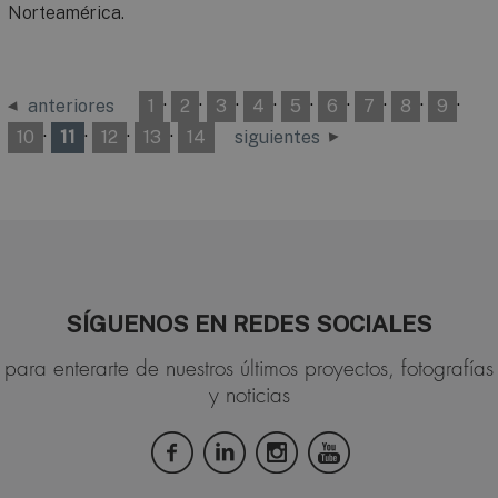
Norteamérica.
·
·
·
·
·
·
·
·
·
anteriores
1
2
3
4
5
6
7
8
9
·
·
·
·
10
11
12
13
14
siguientes
SÍGUENOS EN REDES SOCIALES
para enterarte de nuestros últimos proyectos, fotografías
y noticias