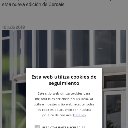
esta nueva edición de Cersaie.
10 julio 2019
Esta web utiliza cookies de
seguimiento
Este sitio web utiliza cookies para
mejorar la experiencia del usuario. Al
utilizar nuestro sitio web, acepta todas
las cookies de acuerdo con nuestra
política de cookies.
Detalles
ESTRICTAMENTE NECESARIAS