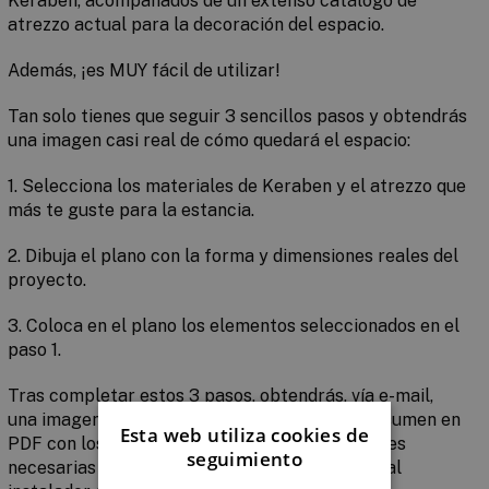
Keraben, acompañados de un extenso catálogo de
atrezzo actual para la decoración del espacio.
Además,
¡es MUY fácil de utilizar!
Tan solo tienes que seguir
3 sencillos pasos
y obtendrás
una imagen casi real de cómo quedará el espacio:
1.
Selecciona
los materiales de Keraben y el atrezzo que
más te guste para la estancia.
2.
Dibuja
el plano con la forma y dimensiones reales del
proyecto.
3.
Coloca
en el plano los elementos seleccionados en el
paso 1.
Tras completar estos 3 pasos, obtendrás, vía e-mail,
una
imagen fotorrealista del ambiente
y
un
resumen en
Esta web utiliza cookies de
PDF
con los materiales utilizados, las cantidades
seguimiento
necesarias y las medidas, que servirán de guía al