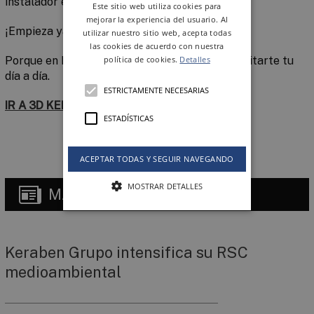
instalador evitando, así, posibles problemas.
Este sitio web utiliza cookies para
mejorar la experiencia del usuario. Al
¡Empieza ya a añadir valor a tus ofertas!
utilizar nuestro sitio web, acepta todas
las cookies de acuerdo con nuestra
Porque en Keraben nos preocupamos por facilitarte tu
política de cookies.
Detalles
día a día.
ESTRICTAMENTE NECESARIAS
IR A 3D KERABEN
ESTADÍSTICAS
ACEPTAR TODAS Y SEGUIR NAVEGANDO
MOSTRAR DETALLES
MÁS
NOTICIAS
Keraben Grupo intensifica su RSC
medioambiental