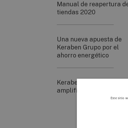
Manual de reapertura d
tiendas 2020
Una nueva apuesta de
Keraben Grupo por el
ahorro energético
Keraben 20mm: Diseño
amplificado
Este sitio 