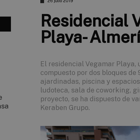
26 julio 2019
Residencial
Playa- Almer
El residencial Vegamar Playa, 
compuesto por dos bloques de 9
ajardinadas, piscina y espaci
ludoteca, sala de coworking, gi
e
proyecto, se ha dispuesto de va
asa
Keraben Grupo.