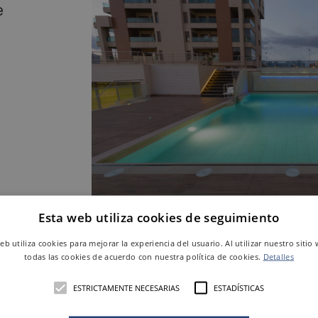
e
Esta web utiliza cookies de seguimiento
web utiliza cookies para mejorar la experiencia del usuario. Al utilizar nuestro sitio
todas las cookies de acuerdo con nuestra política de cookies.
Detalles
Podemos ver el
Portobello
Roble de
Kerab
ESTRICTAMENTE NECESARIAS
ESTADÍSTICAS
working, el spa wellness, la entrada al resi
solarium y el portal. Paralas zonas exterior