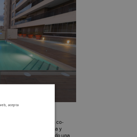
 web, acepta
en
en la ludoteca, la sala co-
dencial, la zona de piscina y
es y el spa, se ha utilizado una