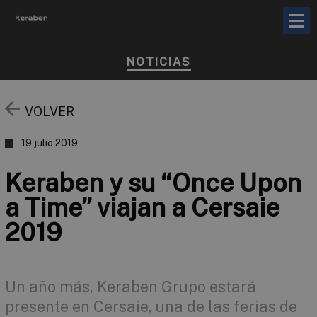
NOTICIAS
VOLVER
19 julio 2019
Keraben y su “Once Upon
a Time” viajan a Cersaie
2019
Un año más, Keraben Grupo estará
presente en Cersaie, una de las ferias de