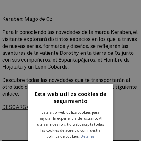
Keraben: Mago de Oz
Para ir conociendo las novedades de la marca Keraben, el
visitante explorará distintos espacios en los que, a través
de nuevas series, formatos y diseños, se reflejarán las
aventuras de la
valiente Dorothy
en la tierra de Oz junto
con sus compañeros: el Espantapájaros, el Hombre de
Hojalata y un León Cobarde.
Descubre todas las novedades que te transportarán al
otro lado del arcoíris. Consigue tu entrada en el siguiente
Esta web utiliza cookies de
enlace.
seguimiento
DESCARGA TU ENTRADA
Este sitio web utiliza cookies para
mejorar la experiencia del usuario. Al
utilizar nuestro sitio web, acepta todas
las cookies de acuerdo con nuestra
política de cookies.
Detalles