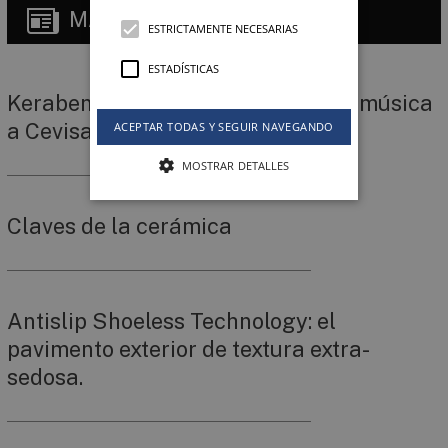
MÁS
NOTICIAS
ESTRICTAMENTE NECESARIAS
ESTADÍSTICAS
Keraben Grupo viaja al ritmo de la música
a Cevisama 2020
ACEPTAR TODAS Y SEGUIR NAVEGANDO
MOSTRAR DETALLES
Claves de la cerámica
Antislip Shoeless Technology: el
pavimento exterior de textura extra-
sedosa.