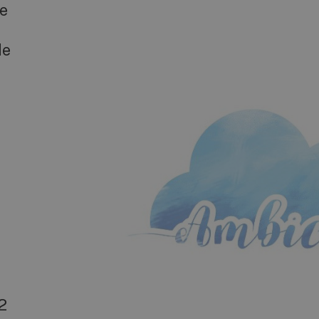
se
de
2