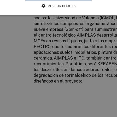
expediente
RTC-2017-6428-5
y se enmarca
MOSTRAR DETALLES
sobre el cambio climático y eficiencia en l
materias primas” y para su consecución s
socios: la Universidad de Valencia (ICMOL
sintetizar los compuestos organometálico
nueva empresa (Spin-off) para suministrar 
el centro tecnológico AIMPLAS desarrollar
MOFs en resinas líquidas, junto a las e
PECTRO, que formularán los diferentes re
aplicaciones: suelos, mobiliarios, pintura 
cerámica. AIMPLAS e ITC, también centro 
recubrimientos. Por último, será KERABEN 
los desarrollos en demostradores reales, e
degradación de formaldehído de los recubr
diseñados en el proyecto.