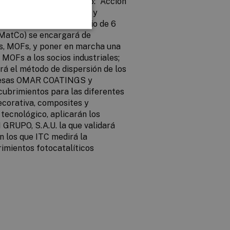
, por tanto, en el Reto 5: “Acción
a utilización de recursos y
e ha formado un consorcio de 6
, MatCo) se encargará de
s, MOFs, y poner en marcha una
MOFs a los socios industriales;
á el método de dispersión de los
mpresas OMAR COATINGS y
cubrimientos para las diferentes
decorativa, composites y
tecnológico, aplicarán los
GRUPO, S.A.U. la que validará
n los que ITC medirá la
imientos fotocatalíticos