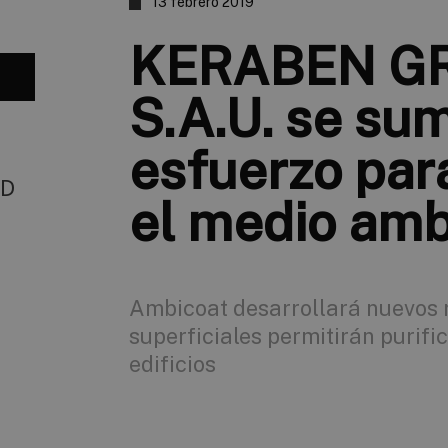
13 febrero 2019
KERABEN G
S.A.U. se sum
esfuerzo par
3D
el medio amb
Ambicoat desarrollará nuevos 
superficiales permitirán purifica
edificios