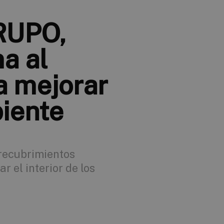
RUPO,
a al
a mejorar
iente
recubrimientos
r el interior de los