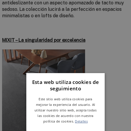
antideslizante con un aspecto apomazado de tacto muy
sedoso. La colección lucirá a la perfección en espacios
minimalistas o en
lofts
de diseño.
MIXIT –
La singularidad por excelencia
Esta web utiliza cookies de
seguimiento
Este sitio web utiliza cookies para
mejorar la experiencia del usuario. Al
utilizar nuestro sitio web, acepta todas
las cookies de acuerdo con nuestra
política de cookies.
Detalles