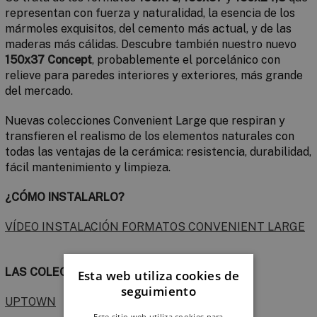
representan con fuerza y naturalidad, la esen­cia de los
mármoles exquisitos, del cemento más actual, y de las
maderas más cálidas. Descubre también nuestro nuevo
150x37 Concept
, probablemente el porcelánico con
relieve para paredes interiores y exteriores, más grande
del mercado.
Nuevas colecciones Convenient Large que respiran y
transfieren el realismo de los elementos naturales con
todas las ventajas de la cerámica: resistencia, durabilidad,
fácil mantenimiento y limpieza.
¿CÓMO INSTALARLO?
VÍDEO INSTALACIÓN FORMATOS CONVENIENT LARGE
LAS COLECCIONES
Esta web utiliza cookies de
seguimiento
UPTOWN
Este sitio web utiliza cookies para