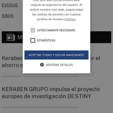
EVOQUE
mejorar la experiencia del usuario. Al
utilizar nuestro sitio web, acepta todas
las cookies de acuerdo con nuestra
SAVIA
política de cookies.
Detalles
ESTRICTAMENTE NECESARIAS
MÁS
NOTICIAS
ESTADÍSTICAS
ACEPTAR TODAS Y SEGUIR NAVEGANDO
Keraben Grupo sigue apostando por el
ahorro energético
MOSTRAR DETALLES
KERABEN GRUPO impulsa el proyecto
europeo de investigación DESTINY