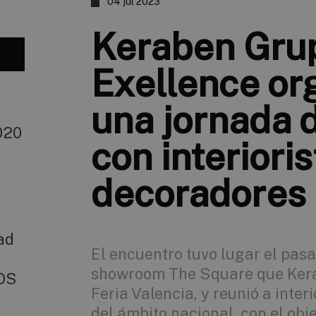
04 jul 2023
Keraben Grup
Exellence or
una jornada 
020
con interioris
decoradores
dad
El encuentro tuvo lugar el pasa
showroom The Square que Ker
ROS
Feria Valencia, y reunió a inter
del ámbito nacional, con el obj