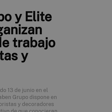
o y Elite
ganizan
de trabajo
tas y
do 13 de junio en el
aben Grupo dispone en
ioristas y decoradores
etivo de que conocieran