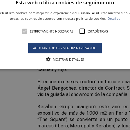
Esta web utiliza cookies de seguimiento
web utiliza cookies para mejorar la experiencia del usuario. Al utilizar nuestro sitio
todas las cookies de acuerdo con nuestra política de cookies.
Detalles
Elite Excellence - Federación Española del
ESTRICTAMENTE NECESARIAS
ESTADÍSTICAS
reconocida por el Ministerio del Interio
seleccionadas de alta gama y lujo, ent
ACEPTAR TODAS Y SEGUIR NAVEGANDO
Grupo. El objetivo de esta federación es a
de nuevas ideas y propuestas y dar respa
MOSTRAR DETALLES
que les permitan desarrollar su trabajo 
calidad y lujo.
El encuentro se estructuró en torno a un
Ángel Bengochea
,
director de Contract 
visita guiada al showroom de la compañía
Keraben Grupo inauguró este año en
expositivo de más de 1.000 m
2
en Feria 
“
The Square
”, se convierte en un punto
marcas (Ibero, Metropol y Keraben), y luga