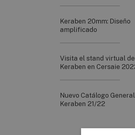
Keraben 20mm: Diseño
amplificado
Visita el stand virtual de
Keraben en Cersaie 202
Nuevo Catálogo General
Keraben 21/22