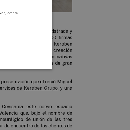
 web, acepta
 Lujo es una entidad registrada y
r, que engloba más de 100 firmas
re las que se encuentra Keraben
poyar a las marcas en la creación
ldo en todas aquellas iniciativas
dentro de los estándares de gran
a presentación que ofreció
Miguel
Services de
Keraben Grupo
, y una
 Cevisama este nuevo espacio
Valencia, que, bajo el nombre de
 neurálgico de unión de las tres
r de encuentro de los clientes de