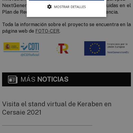
NextGenerationEU - mediante las medidas incluidas en el
MOSTRAR DETALLES
Plan de Recuperación, Transformación y Resiliencia.
Toda la información sobre el proyecto se encuentra en la
página web de
FOTO-CER
.
MÁS
NOTICIAS
Visita el stand virtual de Keraben en
Cersaie 2021