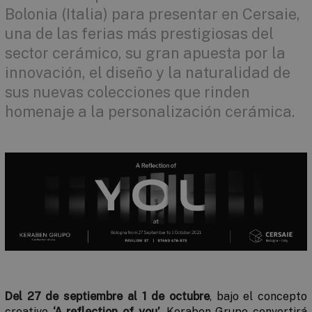
Bolonia (Italia) para presentar en Cersaie,
una de las ferias más prestigiosas del
sector cerámico, su gran apuesta por la
innovación, el diseño y la naturalidad de
sus nuevas colecciones que rinden
homenaje a la personalización cerámica.
Del 27 de septiembre al 1 de octubre
, bajo el concepto
creativo
‘A reflection of you’,
Keraben Grupo convertirá