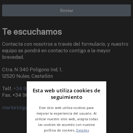
Te escuchamos
Contacta con nosotros a través del formulario, y nuestro
equipo se pondrá en contacto contigo a la mayor
brevedad.
Ctra. N 340 Polígono Ind, 1,
12520 Nules, Castellón
Telf.
+34 964 659 500
Esta web utiliza cookies de
Fax. +34 964 674 245
seguimiento
marketing@keraben.com
Este sitio web utiliza cookies para
mejorar la experiencia del usuario. Al
utilizar nuestro sitio web, acepta todas
las cookies de acuerdo con nuestra
política de cookies.
Detalles