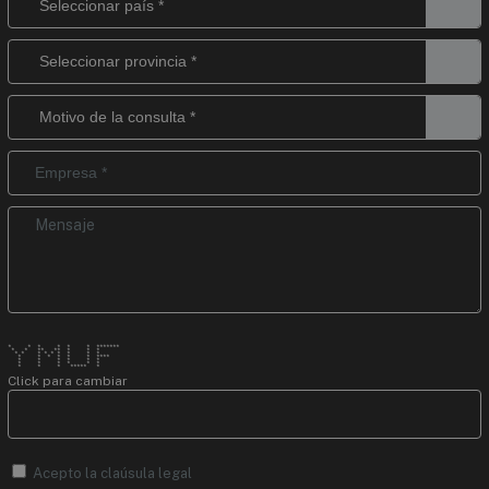
* * * * * * *******
* * ** ** * * *
* * * * * * * * *
* * * * * * ****
* * * * * *
* * * * * *
* * * ***** *
Click para cambiar
Acepto la
claúsula legal