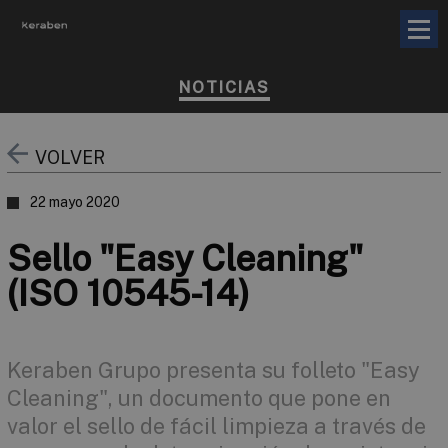
NOTICIAS
VOLVER
22 mayo 2020
Sello "Easy Cleaning"
(ISO 10545-14)
Keraben Grupo presenta su folleto "Easy
Cleaning", un documento que pone en
valor el sello de fácil limpieza a través de