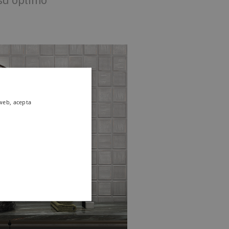
su óptimo
 web, acepta