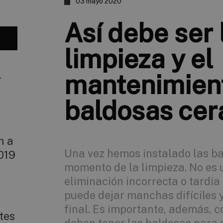
03 mayo 2020
Así debe ser 
limpieza y el
mantenimient
r
baldosas ce
n a
Una vez hemos instalado las ba
019
momento de la limpieza. No es 
eliminación incorrecta o tardía
puede dejar manchas difíciles y
final. Es importante, además, 
tes