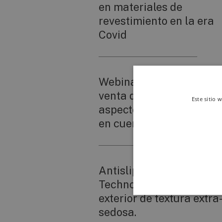
en materiales de
revestimiento en la era
Covid
Webinar "Venta y post-
venta de cerámica,
Este sitio 
aspectos técnicos a tene
en cuenta"
Antislip Shoeless
Technology: el paviment
exterior de textura extra
sedosa.