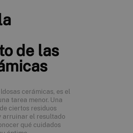
la
o de las
rámicas
ldosas cerámicas, es el
una tarea menor. Una
 de ciertos residuos
 arruinar el resultado
conocer qué cuidados