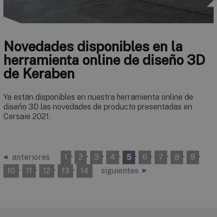
Novedades disponibles en la
herramienta online de diseño 3D
de Keraben
Ya están disponibles en nuestra herramienta online de
diseño 3D las novedades de producto presentadas en
Cersaie 2021.
·
·
·
·
·
·
·
·
·
anteriores
1
2
3
4
5
6
7
8
9
·
·
·
·
10
11
12
13
14
siguientes