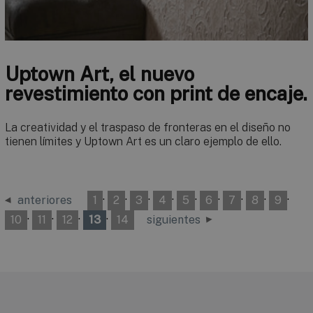
Uptown Art, el nuevo
revestimiento con print de encaje.
La creatividad y el traspaso de fronteras en el diseño no
tienen límites y Uptown Art es un claro ejemplo de ello.
·
·
·
·
·
·
·
·
·
anteriores
1
2
3
4
5
6
7
8
9
·
·
·
·
10
11
12
13
14
siguientes