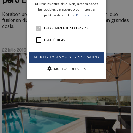
utilizar nuestro sitio web, acepta todas
las cookies de acuerdo con nuestra
Keraben presenta sus nuevos formatos Premium, que
política de cookies.
Detalles
fusionan diseño, estilo, naturalidad y elegancia en grandes
dosis.
ESTRICTAMENTE NECESARIAS
ESTADÍSTICAS
22 julio 2016
ACEPTAR TODAS Y SEGUIR NAVEGANDO
MOSTRAR DETALLES