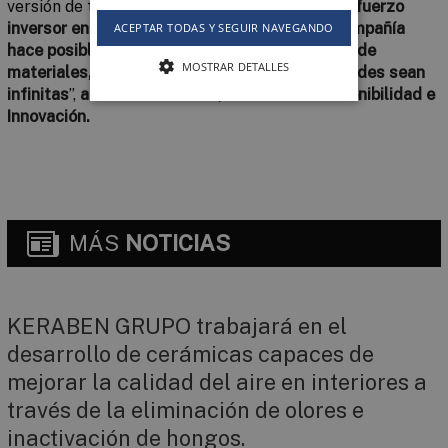
versión de todas sus marcas: “
El importante esfuerzo
inversor en investigación y desarrollo de la compañía
ACEPTAR TODAS Y SEGUIR NAVEGANDO
hace posible que las colecciones presentadas de
MOSTRAR DETALLES
materiales, acabados, formatos y funcionalidades sean
infinitas
”,
afirma Luis Guaita, director de Sostenibilidad e
Innovación.
MÁS
NOTICIAS
KERABEN GRUPO trabajará en el
desarrollo de cerámicas capaces de
mejorar la calidad del aire en interiores a
través de la eliminación de olores e
inactivación de hongos.