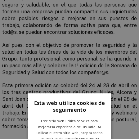
seguro y saludable, en el que todas las personas que
forman una empresa puedan compartir sus inquietudes
sobre posibles riesgos o mejoras en sus puestos de
trabajo, colaborando de forma activa para que, entre
tod@s, se puedan encontrar soluciones eficaces.
Así pues, con el objetivo de promover la seguridad y la
salud en todas las áreas de la vida de los miembros del
Grupo, tanto profesional como personal, se ha querido ir
un paso más allá y celebrar la 1ª edición de la Semana de
Seguridad y Salud con todos los compañer@s.
Esta primera edición se celebró del 24 al 28 de abril en
los tres centros productivos del Grupo: Nules, Alcora y
Sant Joan de Moró, con motivo de la celebración el 28 de
Esta web utiliza cookies de
abril del Día Mundial de la Seguridad y Salud en el
seguimiento
trabajo. En ella, se realizaron talleres, charlas y webinars
sobre temáticas que iban desde el yoga, higiene postural,
Este sitio web utiliza cookies para
formación sobre el sílice o primeros auxilios.
mejorar la experiencia del usuario. Al
utilizar nuestro sitio web, acepta todas
las cookies de acuerdo con nuestra