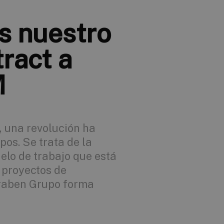
s nuestro
ract a
M
, una revolución ha
pos. Se trata de la
lo de trabajo que está
 proyectos de
eraben Grupo forma