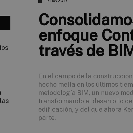
17 nov 2017
Consolidamo
enfoque Cont
través de BI
ios
En el campo de la construcción
hecho mella en los últimos tiem
á
metodología BIM, un nuevo mode
las
transformando el desarrollo de
edificación, y del que ahora K
parte.