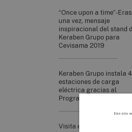
“Once upon a time”-Era
una vez, mensaje
inspiracional del stand 
Keraben Grupo para
Cevisama 2019
Keraben Grupo instala 4
estaciones de carga
eléctrica gracias al
Programa MOVES III
Este sitio 
Visita el stand virtual de